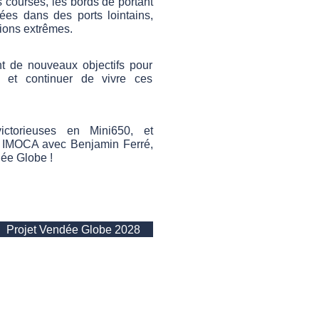
 courses, les bords de portant
vées dans des ports lointains,
ions extrêmes.
t de nouveaux objectifs pour
 et continuer de vivre ces
ctorieuses en Mini650, et
n IMOCA avec Benjamin Ferré,
dée Globe !
Projet Vendée Globe 2028