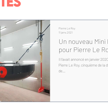
TES
Pierre Le Roy
11 janv. 2021
Un nouveau Mini b
pour Pierre Le R
Il l’avait annoncé en janvier 2020, le navigateur – amateur lillois
Pierre Le Roy, cinquième de la dernière Mini Transat en voilier
de...