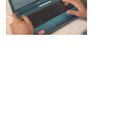
ON LACHE RIEN
Mon mode de fonctionnement, ma manière
d'avancer, ma façon de surmonter les
difficultés, je ne lâche jamais rien.
Au cours de mon premier projet de course au
large, en visionnant les vidéos embarquées, je
me suis aperçu que je me répétais cette
expression en permanence.
Je l'utilise maintenant pour transmettre mon
énergie, la partager avec mes proches, mes
partenaires.