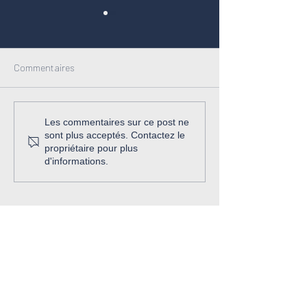
Commentaires
Mission accompli
𝗜𝗹 𝘆 𝗮 𝗱𝗲𝘀 𝗱𝗲́𝗳𝗶𝘀 𝗾𝘂𝗲
Les commentaires sur ce post ne
sont plus acceptés. Contactez le
𝗹’𝗼𝗻 𝗰𝗵𝗼𝗶𝘀𝗶𝘁. 𝗘𝘁 𝗱𝗲𝘀
propriétaire pour plus
𝗱𝗲́𝗳𝗶𝘀 𝗾𝘂𝗶 𝗻𝗼𝘂𝘀
d'informations.
𝗰𝗵𝗼𝗶𝘀𝗶𝘀𝘀𝗲𝗻𝘁.