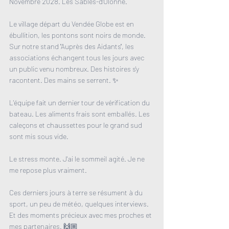
Novembre 2028. Les Sables-d'Olonne.
Le village départ du Vendée Globe est en 
ébullition, les pontons sont noirs de monde. 
Sur notre stand "Auprès des Aidants", les 
associations échangent tous les jours avec 
un public venu nombreux. Des histoires s'y 
racontent. Des mains se serrent. ✨
L'équipe fait un dernier tour de vérification du 
bateau. Les aliments frais sont emballés. Les 
caleçons et chaussettes pour le grand sud 
sont mis sous vide. 
Le stress monte. J'ai le sommeil agité. Je ne 
me repose plus vraiment.
Ces derniers jours à terre se résument à du 
sport, un peu de météo, quelques interviews. 
Et des moments précieux avec mes proches et 
mes partenaires. 🙌🏼