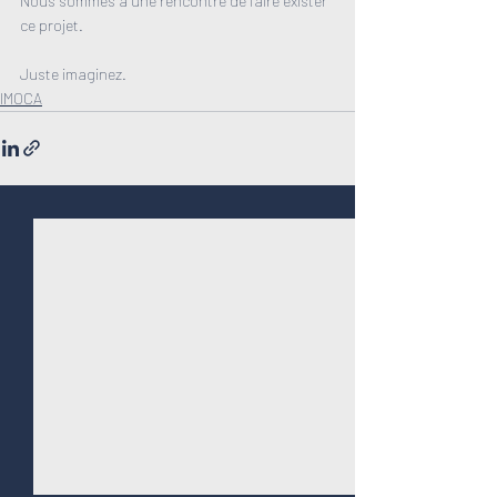
Nous sommes à une rencontre de faire exister 
ce projet.
Juste imaginez.
IMOCA