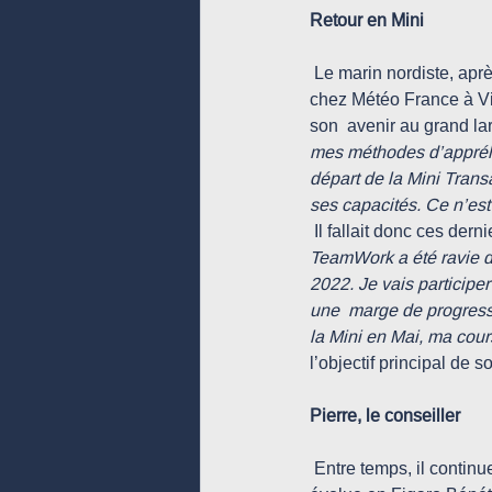
Retour en Mini
 Le marin nordiste, après sa magistrale victoire sur la Mini Transat, a  vite repris le chemin du travail 
chez Météo France à Vil
son  avenir au grand lar
mes méthodes d’appréhe
départ de la Mini Transa
ses capacités. Ce n’est
 Il fallait donc ces de
TeamWork a été ravie de 
2022. Je vais participe
une  marge de progressi
la Mini en Mai, ma cour
l’objectif principal de s
Pierre, le conseiller
 Entre temps, il continuera certainement à naviguer avec Nils Palmieri,  l’autre skipper TeamWork qui 