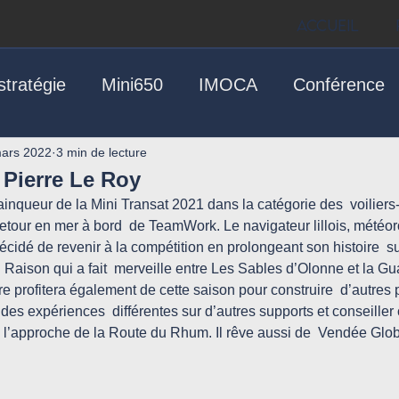
Accueil
tratégie
Mini650
IMOCA
Conférence
ars 2022
3 min de lecture
 Pierre Le Roy
ainqueur de la Mini Transat 2021 dans la catégorie des  voiliers-
e retour en mer à bord  de TeamWork. Le navigateur lillois, mété
écidé de revenir à la compétition en prolongeant son histoire  sur 
 Raison qui a fait  merveille entre Les Sables d’Olonne et la G
re profitera également de cette saison pour construire  d’autres 
es expériences  différentes sur d’autres supports et conseiller 
l’approche de la Route du Rhum. Il rêve aussi de  Vendée Glob