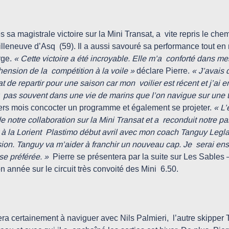
leneuve d’Asq  (59). Il a aussi savouré sa performance tout en r
ge. 
« Cette victoire a été incroyable. Elle m’a  conforté dans me
nsion de la  compétition à la voile »
 déclare Pierre. 
« J’avais 
t de repartir pour une saison car mon  voilier est récent et j’ai en
  pas souvent dans une vie de marins que l’on navigue sur une tel
rniers mois concocter un programme et également se projeter. 
« L’
notre collaboration sur la Mini Transat et a  reconduit notre par
r à la Lorient  Plastimo début avril avec mon coach Tanguy Leglat
on. Tanguy va m’aider à franchir un nouveau cap. Je  serai ens
se préférée. »
  Pierre se présentera par la suite sur Les Sables 
on année sur le circuit très convoité des Mini  6.50.