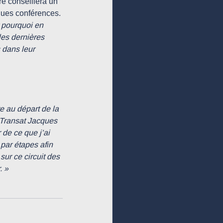
re conseillera un 
ques conférences. 
 pourquoi en 
les dernières 
 dans leur 
 au départ de la 
 Transat Jacques 
de ce que j’ai 
 par étapes afin 
ur ce circuit des 
. »