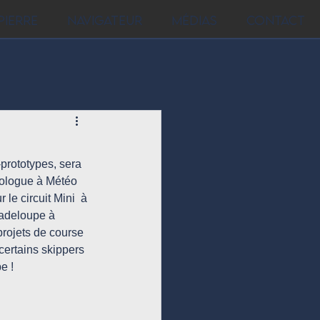
Pierre
Navigateur
Médias
Contact
prototypes, sera 
orologue à Météo 
le circuit Mini  à 
uadeloupe à 
projets de course 
certains skippers 
e !