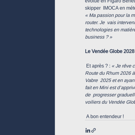
évolue en Figaro Bénétea
skipper  IMOCA en mété
« Ma passion pour la mé
router. Je  vais interv
technologies en matière
business ? »
Le Vendée Globe 2028 
 Et après ? : 
« Je rêve 
Route du Rhum 2026 à b
Vabre  2025 et en ayant
fait en Mini est d’appriv
de  progresser graduell
voiliers du Vendée Glob
 A bon entendeur !