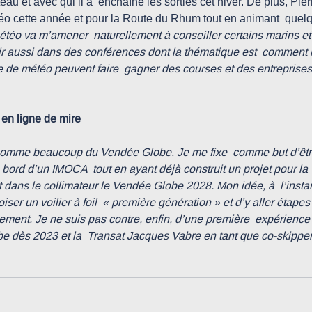
u et avec qui il a  enchaîné les sorties cet hiver. De plus, Pier
o cette année et pour la Route du Rhum tout en animant  quel
téo va m’amener  naturellement à conseiller certains marins et
enir aussi dans des conférences dont la thématique est  comment 
 de météo peuvent faire  gagner des courses et des entreprises
en ligne de mire
comme beaucoup du Vendée Globe. Je me fixe  comme but d’être
ord d’un IMOCA  tout en ayant déjà construit un projet pour la
 dans le collimateur le Vendée Globe 2028. Mon idée, à  l’instar 
oiser un voilier à foil  « première génération » et d’y aller étapes
ement. Je ne suis pas contre, enfin, d’une première  expérience s
e dès 2023 et la  Transat Jacques Vabre en tant que co-skipper