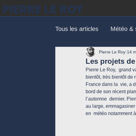
PIERRE LE ROY
Tous les articles
Météo & s
Pierre Le Roy
14 m
Les projets de
Pierre Le Roy,  grand v
bientôt, très bientôt d
France dans la  vie, a d
bord de son récent plan
l’automne  dernier. Pier
au large, emmagasiner d
en  météo notamment à 